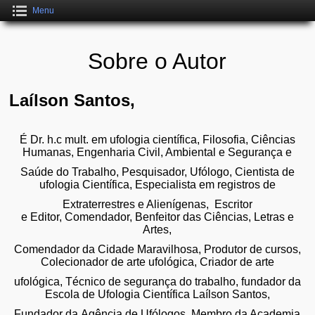
Menu
Sobre o Autor
Laílson Santos,
É Dr. h.c mult. em ufologia científica, Filosofia, Ciências
Humanas, Engenharia Civil, Ambiental e Segurança e
Saúde do Trabalho, Pesquisador, Ufólogo,
Cientista de
ufologia
Científica, Especialista em registros de
Extraterrestres e Alienígenas, Escritor
e
Editor,
Comendador,
Benfeitor
das Ciências, Letras e
Artes,
Comendador da Cidade Maravilhosa, Produtor de cursos,
Colecionador de arte ufológica,
Criador de arte
ufológica,
Técnico de segurança do trabalho, fundador da
Escola de
Ufologia Científica Laílson Santos,
Fundador da
Agência de Ufólogos, Membro da Academia